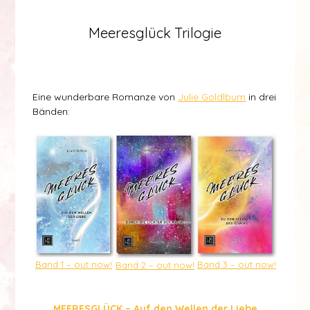
Meeresglück Trilogie
präsentiert von Lilome Verlag
Eine wunderbare Romanze von
Julie Goldlbum
in drei
Bänden:
Band 1 – out now!
Band 3 – out now!
Band 2 – out now!
Lilome Verlag
MEERESGLÜCK – Auf den Wellen der Liebe