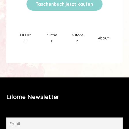
Taschenbuch jetzt kaufen
Lilome Verlag
LILOM
Büche
Autore
About
E
r
n
Lilome Newsletter